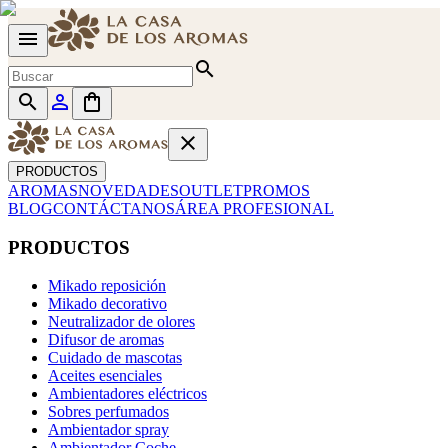
menu
search
search
person_outline
shopping_bag
close
PRODUCTOS
AROMAS
NOVEDADES
OUTLET
PROMOS
BLOG
CONTÁCTANOS
ÁREA PROFESIONAL
PRODUCTOS
Mikado reposición
Mikado decorativo
Neutralizador de olores
Difusor de aromas
Cuidado de mascotas
Aceites esenciales
Ambientadores eléctricos
Sobres perfumados
Ambientador spray
Ambientador Coche