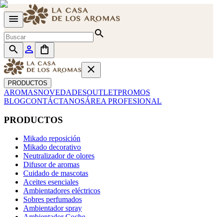
menu
search
search
person_outline
shopping_bag
close
PRODUCTOS
AROMAS
NOVEDADES
OUTLET
PROMOS
BLOG
CONTÁCTANOS
ÁREA PROFESIONAL
PRODUCTOS
Mikado reposición
Mikado decorativo
Neutralizador de olores
Difusor de aromas
Cuidado de mascotas
Aceites esenciales
Ambientadores eléctricos
Sobres perfumados
Ambientador spray
Ambientador Coche