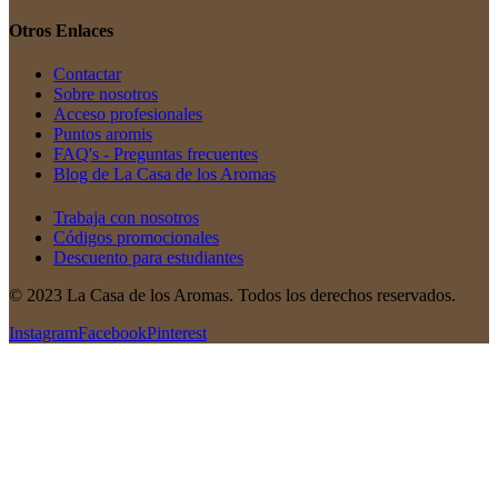
Otros Enlaces
Contactar
Sobre nosotros
Acceso profesionales
Puntos aromis
FAQ's - Preguntas frecuentes
Blog de La Casa de los Aromas
Trabaja con nosotros
Códigos promocionales
Descuento para estudiantes
© 2023 La Casa de los Aromas. Todos los derechos reservados.
Instagram
Facebook
Pinterest