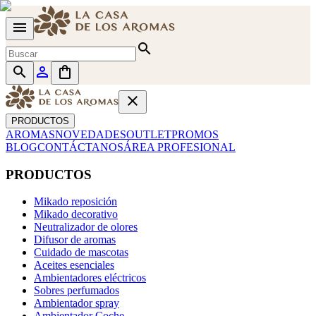
menu
search
search
person_outline
shopping_bag
close
PRODUCTOS
AROMAS
NOVEDADES
OUTLET
PROMOS
BLOG
CONTÁCTANOS
ÁREA PROFESIONAL
PRODUCTOS
Mikado reposición
Mikado decorativo
Neutralizador de olores
Difusor de aromas
Cuidado de mascotas
Aceites esenciales
Ambientadores eléctricos
Sobres perfumados
Ambientador spray
Ambientador Coche