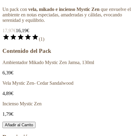
Un pack con
vela, mikado e incienso Mystic Zen
que envuelve el
ambiente en notas especiadas, amaderadas y cálidas, evocando
serenidad y equilibrio.
17,97€
16,19€
star
star
star
star
star
(
1
)
Contenido del Pack
Ambientador Mikado Mystic Zen Jamsa, 130ml
6,39€
Vela Mystic Zen- Cedar Sandalwood
4,89€
Incienso Mystic Zen
1,79€
Añadir al Carrito