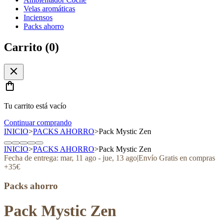
Velas aromáticas
Inciensos
Packs ahorro
Carrito (
0
)
close
shopping_bag
Tu carrito está vacío
Continuar comprando
INICIO
>
PACKS AHORRO
>
Pack Mystic Zen
INICIO
>
PACKS AHORRO
>
Pack Mystic Zen
Fecha de entrega:
mar, 11 ago
-
jue, 13 ago
|
Envío Gratis en compras
+35€
Packs ahorro
Pack Mystic Zen