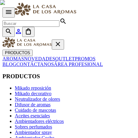
menu
search
search
person_outline
shopping_bag
close
PRODUCTOS
AROMAS
NOVEDADES
OUTLET
PROMOS
BLOG
CONTÁCTANOS
ÁREA PROFESIONAL
PRODUCTOS
Mikado reposición
Mikado decorativo
Neutralizador de olores
Difusor de aromas
Cuidado de mascotas
Aceites esenciales
Ambientadores eléctricos
Sobres perfumados
Ambientador spray
Ambientador Coche